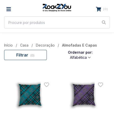
(
0
)
Início
Casa
Decoração
Almofadas E Capas
Ordernar por:
Filtrar
(
0
)
Alfabética