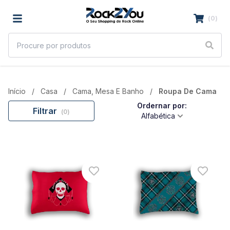
(
0
)
Início
Casa
Cama, Mesa E Banho
Roupa De Cama
Ordernar por:
Filtrar
(
0
)
Alfabética