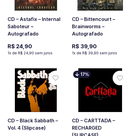
CD – Astafix – Internal
CD – Bittencourt –
Saboteur –
Brainworms –
Autografado
Autografado
R$ 24,90
R$ 39,90
1
x de
R$ 24,90
sem juros
1
x de
R$ 39,90
sem juros
17
%
CD – Black Sabbath –
CD – CARTTADA –
Vol. 4 (Slipcase)
RECHARGED
(SLIPCASE)