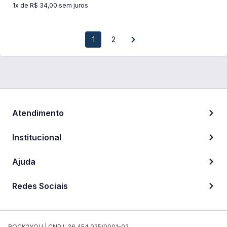
1
x de
R$ 34,00
sem juros
1
2
Atendimento
Institucional
Ajuda
Redes Sociais
ROCK2YOU | CNPJ: 36.454.025/0001-02