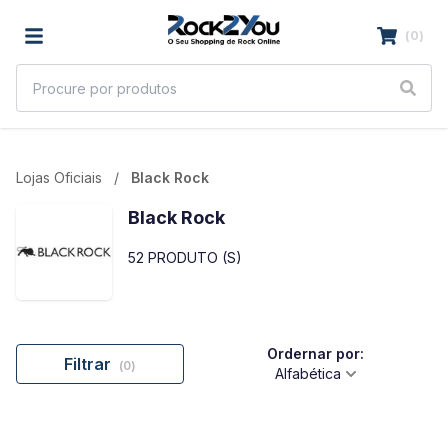
(
0
)
Lojas Oficiais
Black Rock
Black Rock
52
PRODUTO (S)
Ordernar por:
Filtrar
(
0
)
Alfabética