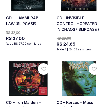
CD – HAMMURABI –
CD – INVISIBLE
LAW (SLIPCASE)
CONTROL – CREATED
IN CHAOS ( SLIPCASE )
R$ 32,00
R$ 27,00
R$ 29,00
R$ 24,65
1
x de
R$ 27,00
sem juros
1
x de
R$ 24,65
sem juros
CD – Iron Maiden –
CD – Korzus – Mass