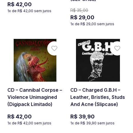
R$ 42,00
R$ 35,00
1
x de
R$ 42,00
sem juros
R$ 29,00
1
x de
R$ 29,00
sem juros
CD – Cannibal Corpse –
CD – Charged G.B.H –
Violence Unimagined
Leather, Bristles, Studs
(Digipack Limitado)
And Acne (Slipcase)
R$ 42,00
R$ 39,90
1
x de
R$ 42,00
sem juros
1
x de
R$ 39,90
sem juros