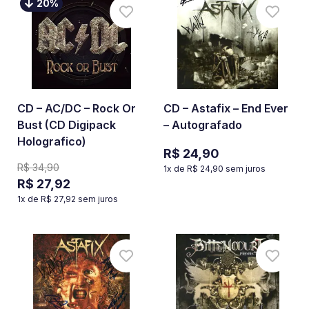
20
%
CD – AC/DC – Rock Or
CD – Astafix – End Ever
Bust (CD Digipack
– Autografado
Holografico)
R$ 24,90
R$ 34,90
1
x de
R$ 24,90
sem juros
R$ 27,92
1
x de
R$ 27,92
sem juros