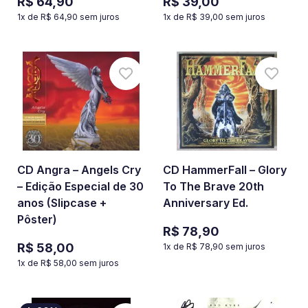
R$ 64,90
R$ 39,00
1
x de
R$ 64,90
sem juros
1
x de
R$ 39,00
sem juros
CD Angra – Angels Cry
CD HammerFall – Glory
– Edição Especial de 30
To The Brave 20th
anos (Slipcase +
Anniversary Ed.
Pôster)
R$ 78,90
R$ 58,00
1
x de
R$ 78,90
sem juros
1
x de
R$ 58,00
sem juros