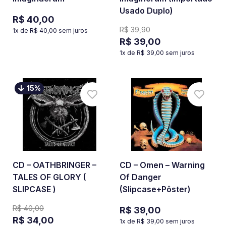
Usado Duplo)
R$ 40,00
R$ 39,90
1
x de
R$ 40,00
sem juros
R$ 39,00
1
x de
R$ 39,00
sem juros
15
%
CD – OATHBRINGER –
CD – Omen – Warning
TALES OF GLORY (
Of Danger
SLIPCASE )
(Slipcase+Pôster)
R$ 40,00
R$ 39,00
R$ 34,00
1
x de
R$ 39,00
sem juros