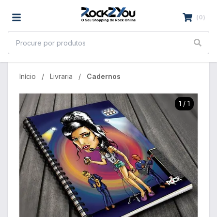
(
0
)
Início
Livraria
Cadernos
1
/
1