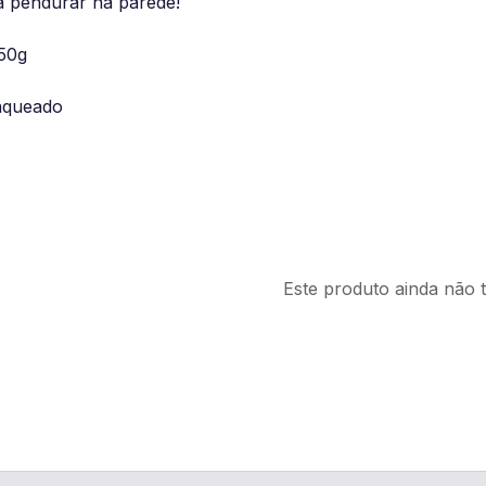
ra pendurar na parede!
150g
aqueado
Este produto ainda não 