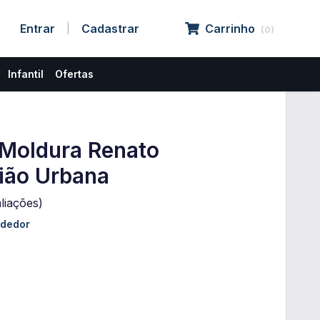
Entrar
Cadastrar
Carrinho
|
(
0
)
Infantil
Ofertas
 Moldura Renato
ião Urbana
liações)
ndedor