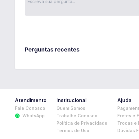
Perguntas recentes
Atendimento
Institucional
Ajuda
Fale Conosco
Quem Somos
Pagamen
WhatsApp
Trabalhe Conosco
Fretes e 
Política de Privacidade
Trocas e
Termos de Uso
Dúvidas 