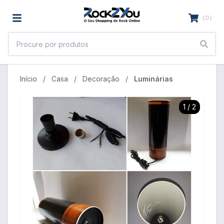
(
0
)
Início
Casa
Decoração
Luminárias
1
/
2