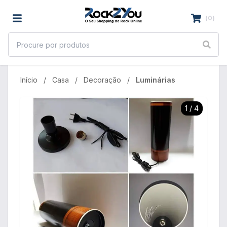
(
0
)
Início
Casa
Decoração
Luminárias
1
/
4