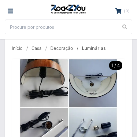
(
0
)
Início
Casa
Decoração
Luminárias
1
/
4