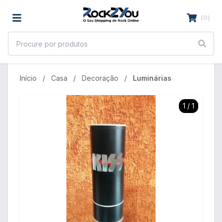
(
0
)
Início
Casa
Decoração
Luminárias
1
/
1