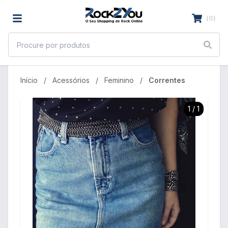
(
0
)
Início
Acessórios
Feminino
Correntes
1
/
1