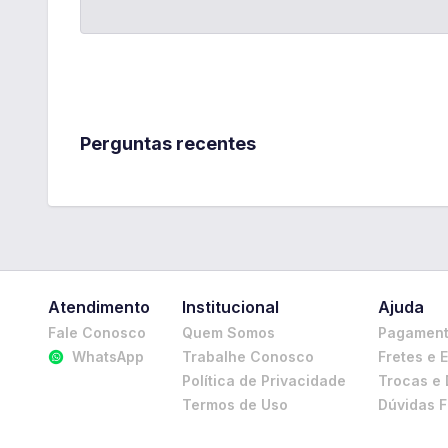
Perguntas recentes
Atendimento
Institucional
Ajuda
Fale Conosco
Quem Somos
Pagamen
WhatsApp
Trabalhe Conosco
Fretes e 
Política de Privacidade
Trocas e
Termos de Uso
Dúvidas 