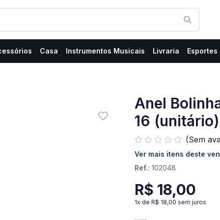
cessórios
Casa
Instrumentos Musicais
Livraria
Esportes
Anel Bolinh
16 (unitário)
(Sem ava
Ver mais itens deste ve
Ref.:
102048
R$ 18,00
1
x de
R$ 18,00
sem juros