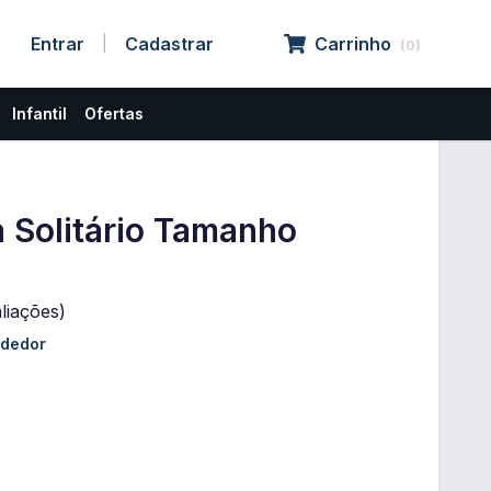
Entrar
Cadastrar
Carrinho
|
(
0
)
Infantil
Ofertas
a Solitário Tamanho
liações)
ndedor